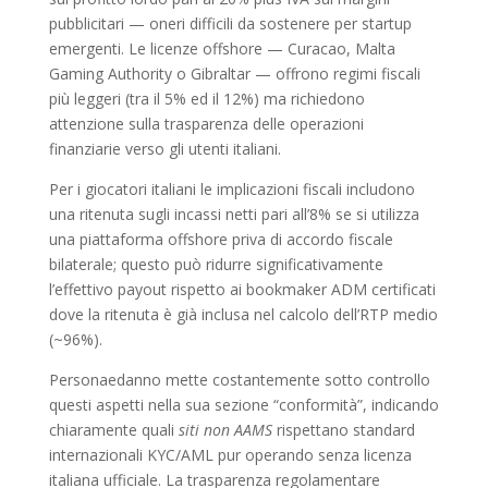
pubblicitari — oneri difficili da sostenere per startup
emergenti. Le licenze offshore — Curacao, Malta
Gaming Authority o Gibraltar — offrono regimi fiscali
più leggeri (tra il 5% ed il 12%) ma richiedono
attenzione sulla trasparenza delle operazioni
finanziarie verso gli utenti italiani.
Per i giocatori italiani le implicazioni fiscali includono
una ritenuta sugli incassi netti pari all’8% se si utilizza
una piattaforma offshore priva di accordo fiscale
bilaterale; questo può ridurre significativamente
l’effettivo payout rispetto ai bookmaker ADM certificati
dove la ritenuta è già inclusa nel calcolo dell’RTP medio
(~96%).
Personaedanno mette costantemente sotto controllo
questi aspetti nella sua sezione “conformità”, indicando
chiaramente quali
siti non AAMS
rispettano standard
internazionali KYC/AML pur operando senza licenza
italiana ufficiale. La trasparenza regolamentare