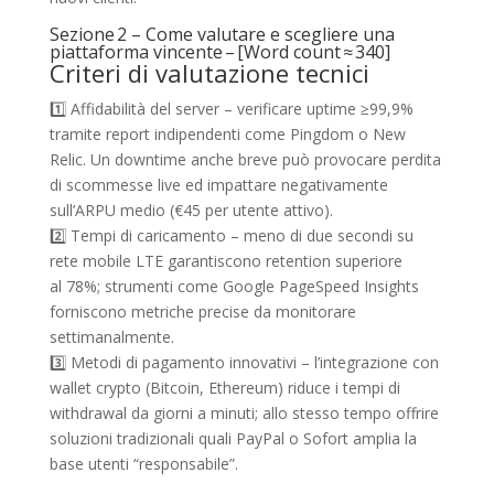
Sezione 2 – Come valutare e scegliere una
piattaforma vincente – [Word count ≈ 340]
Criteri di valutazione tecnici
1️⃣ Affidabilità del server – verificare uptime ≥99,9%
tramite report indipendenti come Pingdom o New
Relic. Un downtime anche breve può provocare perdita
di scommesse live ed impattare negativamente
sull’ARPU medio (€45 per utente attivo).
2️⃣ Tempi di caricamento – meno di due secondi su
rete mobile LTE garantiscono retention superiore
al 78%; strumenti come Google PageSpeed Insights
forniscono metriche precise da monitorare
settimanalmente.
3️⃣ Metodi di pagamento innovativi – l’integrazione con
wallet crypto (Bitcoin, Ethereum) riduce i tempi di
withdrawal da giorni a minuti; allo stesso tempo offrire
soluzioni tradizionali quali PayPal o Sofort amplia la
base utenti “responsabile”.