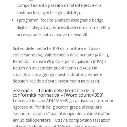
comportamento passato dell’utente (es.: extra
cash‑back sui giochi high‑volatility).
I programmi fedeltà avanzati assegnano badge
digitali collegati a premi esclusivi come tornei VIP o
accesso anticipato a nuove release VR.
Sintesi delle metriche KPI da monitorare: Tasso
conversione (%), Valore medio delle puntate (ARPU),
Retention mensile (%), Cost per Acquisition (CPA) e
Return on Investment pubblicitario (ROAS). Un
cruscotto che aggrega questi indicatori permette
decisioni rapide ed evita investimenti inutilizzati.
Sezione 3 – Il ruolo delle licenze e della
conformità normativa – [Word count ≈ 350]
Le licenze italiane ADM/AAMS garantiscono protezioni
rigorose sui fondi dei giocatori grazie al requisito
“separate accounts” pari al doppio del volume d’affari
annuo dell’operatore. Tuttavia comportano tassazioni
sul profitto lordo pari al 20% plus IVA sui margini