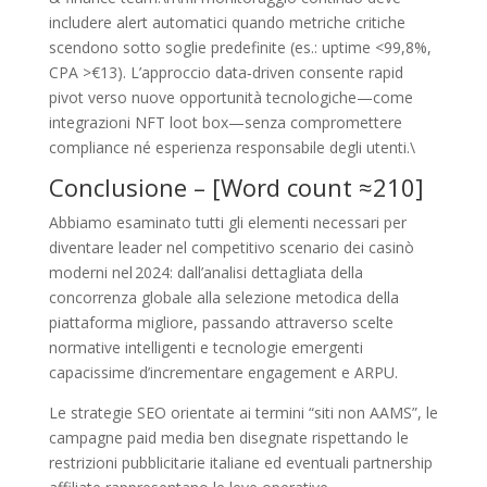
includere alert automatici quando metriche critiche
scendono sotto soglie predefinite (es.: uptime <99,8%,
CPA >€13). L’approccio data‑driven consente rapid
pivot verso nuove opportunità tecnologiche—come
integrazioni NFT loot box—senza compromettere
compliance né esperienza responsabile degli utenti.\
Conclusione – [Word count ≈210]
Abbiamo esaminato tutti gli elementi necessari per
diventare leader nel competitivo scenario dei casinò
moderni nel 2024: dall’analisi dettagliata della
concorrenza globale alla selezione metodica della
piattaforma migliore, passando attraverso scelte
normative intelligenti e tecnologie emergenti
capacissime d’incrementare engagement e ARPU.
Le strategie SEO orientate ai termini “siti non AAMS”, le
campagne paid media ben disegnate rispettando le
restrizioni pubblicitarie italiane ed eventuali partnership