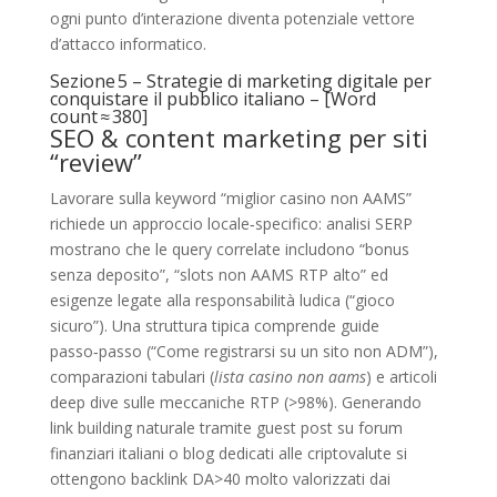
ogni punto d’interazione diventa potenziale vettore
d’attacco informatico.
Sezione 5 – Strategie di marketing digitale per
conquistare il pubblico italiano – [Word
count ≈ 380]
SEO & content marketing per siti
“review”
Lavorare sulla keyword “miglior casino non AAMS”
richiede un approccio locale‐specifico: analisi SERP
mostrano che le query correlate includono “bonus
senza deposito”, “slots non AAMS RTP alto” ed
esigenze legate alla responsabilità ludica (“gioco
sicuro”). Una struttura tipica comprende guide
passo‑passo (“Come registrarsi su un sito non ADM”),
comparazioni tabulari (
lista casino non aams
) e articoli
deep dive sulle meccaniche RTP (>98%). Generando
link building naturale tramite guest post su forum
finanziari italiani o blog dedicati alle criptovalute si
ottengono backlink DA>40 molto valorizzati dai