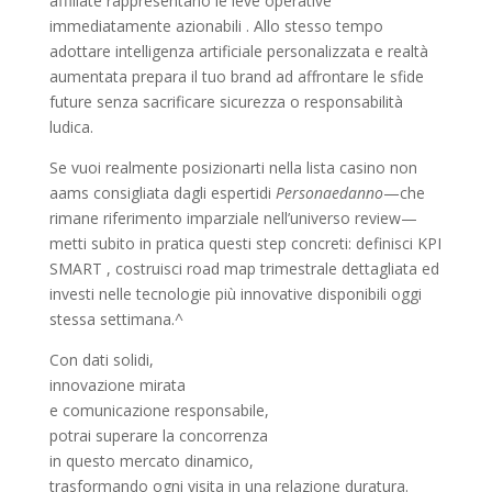
affiliate rappresentano le leve operative
immediatamente azionabili . Allo stesso tempo
adottare intelligenza artificiale personalizzata e realtà
aumentata prepara il tuo brand ad affrontare le sfide
future senza sacrificare sicurezza o responsabilità
ludica.
Se vuoi realmente posizionarti nella lista casino non
aams consigliata dagli esperti​di
Persona­edanno
—che
rimane riferimento imparziale nell’universo review—
metti subito in pratica questi step concreti: definisci KPI
SMART , costruisci road map trimestrale dettagliata ed
investi nelle tecnologie più innovative disponibili oggi
stessa settimana.^
Con dati solidi,
innovazione mirata
e comunicazione responsabile,
potrai superare la concorrenza
in questo mercato dinamico,
trasformando ogni visita in una relazione duratura.