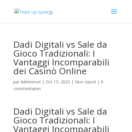
Dadi Digitali vs Sale da
Gioco Tradizionali: I
Vantaggi Incomparabili
dei Casinò Online
par
Adminroot
|
Oct 15, 2025
|
Non classé
|
0
commentaires
Dadi Digitali vs Sale da
Gioco Tradizionali: I
Vantaggi Incomparabili