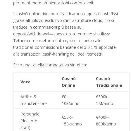
per mantenere ambientazioni confortevoli.
I casinò online riducono drasticamente questi costi fissi
grazie all’utilizzo esclusivo d’infrastrutture cloud; ciò si
traduce in commissioni più basse sui
deposit/withdrawal—spesso zero euro se si utilizza
Tether come metodo fiat‑crypto—rispetto alle
tradizionali commissioni bancarie dello 0‑5 % applicate
alle transazioni cash‑handling nei locali terrestri.
Ecco una tabella comparativa sintetica:
Casinò
Casinò
Voce
Online
Tradizionale
Affitto &
€0–
€300k–
manutenzione
10k/anno
1M/anno
Personale
€50k–
€400k–
(dealer +
150k/anno
800k/anno
staff)