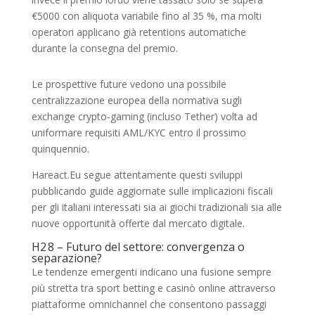
€5000 con aliquota variabile fino al 35 %, ma molti
operatori applicano già retentions automatiche
durante la consegna del premio.
Le prospettive future vedono una possibile
centralizzazione europea della normativa sugli
exchange crypto‑gaming (incluso Tether) volta ad
uniformare requisiti AML/KYC entro il prossimo
quinquennio.
Hareact.Eu segue attentamente questi sviluppi
pubblicando guide aggiornate sulle implicazioni fiscali
per gli italiani interessati sia ai giochi tradizionali sia alle
nuove opportunità offerte dal mercato digitale.
H2 8 – Futuro del settore: convergenza o
separazione?
Le tendenze emergenti indicano una fusione sempre
più stretta tra sport betting e casinò online attraverso
piattaforme omnichannel che consentono passaggi