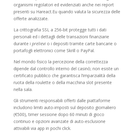
organismi regolatori ed evidenziati anche nei report
presenti su Hareact.Eu quando valuta la sicurezza delle
offerte analizzate.
La crittografia SSL a 256‑bit protegge tutti i dati
personali ed i dettagli delle transazioni finanziarie
durante i
prelievi
o i depositi tramite carte bancarie o
portafogli elettronici come Skrill o PayPal.
Nel mondo fisico la percezione della correttezza
dipende dal controllo interno del casinò; non esiste un
certificato pubblico che garantisca l’imparzialità della
ruota della roulette o della macchina slot presente
nella sala.
Gli strumenti responsabili offerti dalle piattaforme
includono limiti auto‑imposti sul deposito giornaliero
(€500), timer sessione dopo 60 minuti di gioco
continuo e opzioni avanzate di auto‑esclusione
attivabili via app in pochi click.