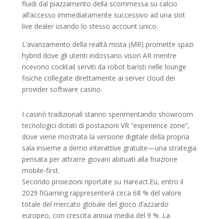
fluidi dal piazzamento della scommessa su calcio
all’accesso immediatamente successivo ad una slot
live dealer usando lo stesso account unico.
L’avanzamento della realtà mista (MR) promette spazi
hybrid dove gli utenti indossano visori AR mentre
ricevono cocktail serviti da robot baristi nelle lounge
fisiche collegate direttamente ai server cloud dei
provider software casino.
I casinò tradizionali stanno sperimentando showroom
tecnologici dotati di postazioni VR “experience zone”,
dove viene mostrata la versione digitale della propria
sala insieme a demo interattive gratuite—una strategia
pensata per attrarre giovani abituati alla fruizione
mobile-first.
Secondo proiezioni riportate su Hareact.Eu, entro il
2029 l’iGaming rappresenterà circa 68 % del valore
totale del mercato globale del gioco d’azzardo
europeo, con crescita annua media del 9 %. La