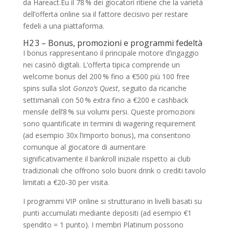
da Hareact.Eu il 78 % dei giocatori ritiene che la varietà
dell’offerta online sia il fattore decisivo per restare
fedeli a una piattaforma.
H2 3 – Bonus, promozioni e programmi fedeltà
I bonus rappresentano il principale motore d’ingaggio
nei casinò digitali. L’offerta tipica comprende un
welcome bonus del 200 % fino a €500 più 100 free
spins sulla slot
Gonzo’s Quest
, seguito da ricariche
settimanali con 50 % extra fino a €200 e cashback
mensile dell’8 % sui volumi persi. Queste promozioni
sono quantificate in termini di wagering requirement
(ad esempio 30x l’importo bonus), ma consentono
comunque al giocatore di aumentare
significativamente il bankroll iniziale rispetto ai club
tradizionali che offrono solo buoni drink o crediti tavolo
limitati a €20‑30 per visita.
I programmi VIP online si strutturano in livelli basati su
punti accumulati mediante depositi (ad esempio €1
spendito = 1 punto). I membri Platinum possono