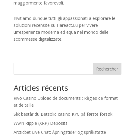
maggiormente favorevoli.
Invitiamo dunque tutti gli appassionati a esplorare le
soluzioni recensite su Hareact.Eu per vivere
un’esperienza moderna ed equa nel mondo delle
scommesse digitalizzate.
Rechercher
Articles récents
Rivo Casino Upload de documents : Règles de format
et de taille
Slik består du Betsolid casino KYC på første forsøk
Wwin Ripple (XRP) Deposits
Arcticbet Live Chat: Åpningstider og språkstøtte