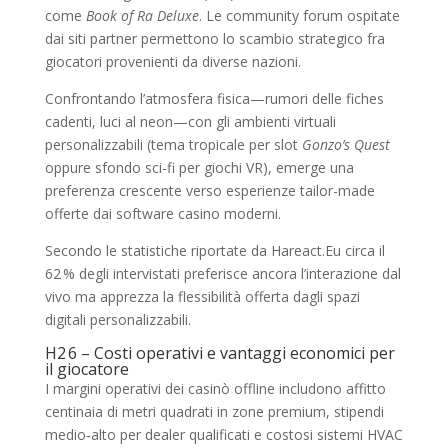
come
Book of Ra Deluxe
. Le community forum ospitate
dai siti partner permettono lo scambio strategico fra
giocatori provenienti da diverse nazioni.
Confrontando l’atmosfera fisica—rumori delle fiches
cadenti, luci al neon—con gli ambienti virtuali
personalizzabili (tema tropicale per slot
Gonzo’s Quest
oppure sfondo sci-fi per giochi VR), emerge una
preferenza crescente verso esperienze tailor-made
offerte dai software casino moderni.
Secondo le statistiche riportate da Hareact.Eu circa il
62 % degli intervistati preferisce ancora l’interazione dal
vivo ma apprezza la flessibilità offerta dagli spazi
digitali personalizzabili.
H2 6 – Costi operativi e vantaggi economici per
il giocatore
I margini operativi dei casinò offline includono affitto
centinaia di metri quadrati in zone premium, stipendi
medio‑alto per dealer qualificati e costosi sistemi HVAC