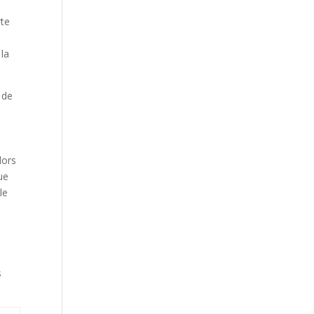
rte
 la
 de
lors
ue
le
s