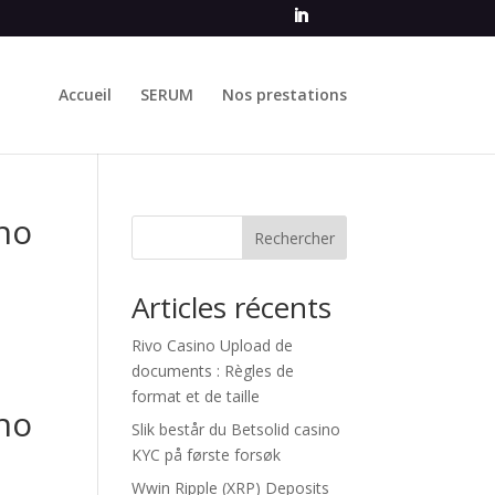
Accueil
SERUM
Nos prestations
ino
Rechercher
Articles récents
Rivo Casino Upload de
documents : Règles de
format et de taille
ino
Slik består du Betsolid casino
KYC på første forsøk
Wwin Ripple (XRP) Deposits