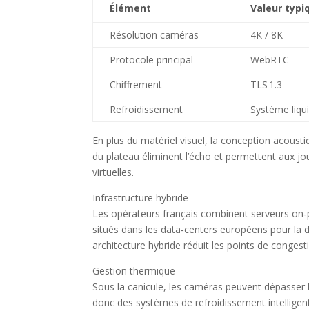
Élément
Valeur typi
Résolution caméras
4K / 8K
Protocole principal
WebRTC
Chiffrement
TLS 1.3
Refroidissement
Système liqui
En plus du matériel visuel, la conception acous
du plateau éliminent l’écho et permettent aux joue
virtuelles.
Infrastructure hybride
Les opérateurs français combinent serveurs on‑
situés dans les data‑centers européens pour la 
architecture hybride réduit les points de conges
Gestion thermique
Sous la canicule, les caméras peuvent dépasser le
donc des systèmes de refroidissement intelligent q