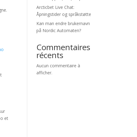
Arcticbet Live Chat:
gne.
Åpningstider og språkstøtte
Kan man endre brukernavn
på Nordic Automaten?
Commentaires
no
récents
Aucun commentaire à
afficher.
t
sur
éo et