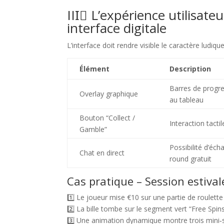
III️⃣ L’expérience utilisate
interface digitale
L’interface doit rendre visible le caractère ludiqu
Élément
Description
Barres de progre
Overlay graphique
au tableau
Bouton “Collect /
Interaction tact
Gamble”
Possibilité d’éc
Chat en direct
round gratuit
Cas pratique – Session estival
1️⃣ Le joueur mise €10 sur une partie de roulett
2️⃣ La bille tombe sur le segment vert “Free Spi
3️⃣ Une animation dynamique montre trois mini‑s