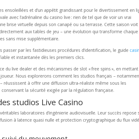
es ensoleillées et d’un appétit grandissant pour le divertissement en li
le avec l’adrénaline du casino live : rien de tel que de voir un vrai
’une brise virtuelle depuis son canapé ou sa terrasse. Cette saison voit
s directement aux tables de jeu – une évolution qui transforme chaque
res sans mise supplémentaire.
 passer par les fastidieuses procédures d’identification, le guide
casi
able et instantanée dès les premiers clics.
e du live dealer et des mécanismes de slot « free spins », en mettant
nce joueur. Nous explorerons comment les studios français – notammen
réussissent à offrir une diffusion ultra‑réaliste même sous les
 conservant la sécurité exigée par la régulation française.
 des studios Live Casino
 véritables laboratoires d’ingénierie audiovisuelle. Leur succès repose 
diffusion à latence quasi nulle et protection cryptographique du flux vid
& suivi du mouvement