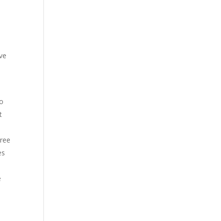
ive
go
t
Free
es
e