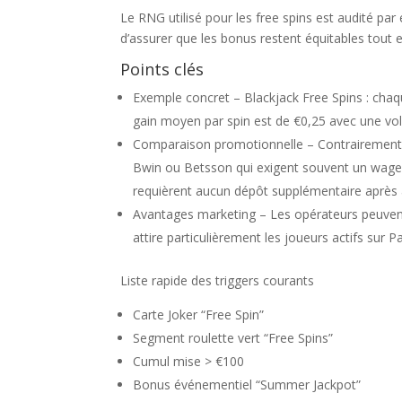
Le RNG utilisé pour les free spins est audité p
d’assurer que les bonus restent équitables tout en
Points clés
Exemple concret – Blackjack Free Spins : chaqu
gain moyen par spin est de €0,25 avec une vol
Comparaison promotionnelle – Contrairement
Bwin ou Betsson qui exigent souvent un wagerin
requièrent aucun dépôt supplémentaire après a
Avantages marketing – Les opérateurs peuvent
attire particulièrement les joueurs actifs sur Pa
Liste rapide des triggers courants
Carte Joker “Free Spin”
Segment roulette vert “Free Spins”
Cumul mise > €100
Bonus événementiel “Summer Jackpot”