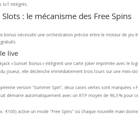
 IoT intégrés.
 Slots : le mécanisme des Free Spins
e bonus nécessite une orchestration précise entre le moteur de jeu l
gratuits.
e live
kjack « Sunset Bonus » intègrent une carte Joker imprimée avec le lo
n du joueur, elle déclenche immédiatement trois tours sur une mini‑slo
uropéenne version “Summer Spin”, deux cases vertes sont marquées « 
d gratuit démarre automatiquement avec un RTP moyen de 96,5 % pour c
ex.: €100) active un mode “Free Spins” où chaque nouvelle main donn