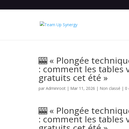
🎰 « Plongée techniqu
: comment les tables v
gratuits cet été »
par
Adminroot
|
Mar 11, 2026
|
Non classé
|
0
🎰 « Plongée techniqu
: comment les tables v
gratuits cet été »