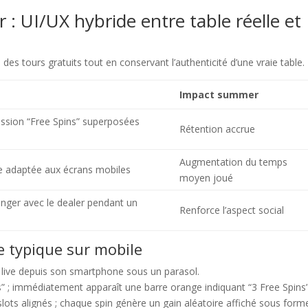
ur : UI/UX hybride entre table réelle et
e des tours gratuits tout en conservant l’authenticité d’une vraie table.
Impact summer
ssion “Free Spins” superposées
Rétention accrue
Augmentation du temps
ile adaptée aux écrans mobiles
moyen joué
hanger avec le dealer pendant un
Renforce l’aspect social
e typique sur mobile
e live depuis son smartphone sous un parasol.
ns” ; immédiatement apparaît une barre orange indiquant “3 Free Spins”
lots alignés ; chaque spin génère un gain aléatoire affiché sous form