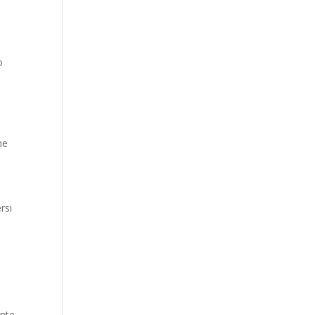
o
ne
rsi
ente