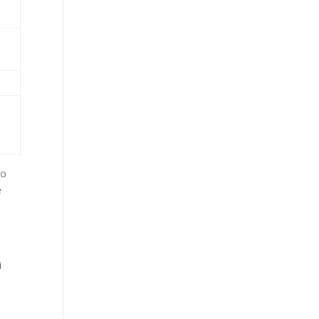
 o
e
i