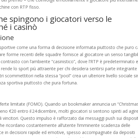
achine con RTP fisso.
he spingono i giocatori verso le
é i casinò
zione
portive come una forma di decisione informata piuttosto che puro c
are forme recenti delle squadre fornisce al giocatore un senso tangibil
 contrasto con l’ambiente “casinistico”, dove l’RTP è predeterminato e
 rende lo sport più attraente per chi desidera sentirsi parte integrante
ltri scommettitori nella stessa “pool” crea un ulteriore livello sociale si
za sportiva piuttosto che pura fortuna.
e offerte limitate (FOMO). Quando un bookmaker annuncia un “Christma
no €20 entro il 24 dicembre, molti giocatori si sentono spinti ad agir
li vincitori. Questo impulso è rafforzato dai messaggi push sui disposit
– che ricordano costantemente all’utente l’imminente scadenza delle
duce in decisioni rapide ed emotive, spesso accompagnate da depositi