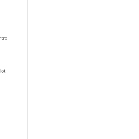
e
ntro
a
lot