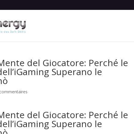
 Mente del Giocatore: Perché le
ell’iGaming Superano le
nò
 commentaires
 Mente del Giocatore: Perché le
ell’iGaming Superano le
nò