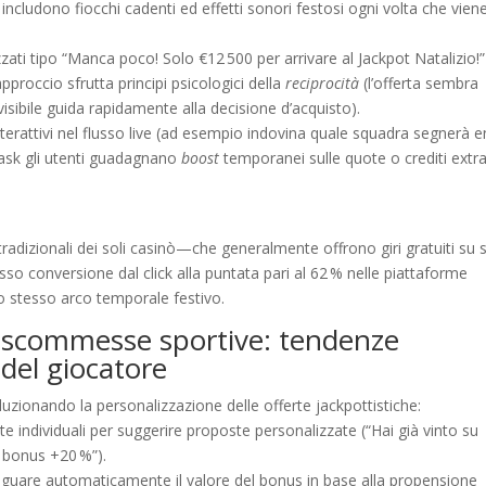
cludono fiocchi cadenti ed effetti sonori festosi ogni volta che vien
ti tipo “Manca poco! Solo €12 500 per arrivare al Jackpot Natalizio!”
roccio sfrutta principi psicologici della
reciprocità
(l’offerta sembra
 visibile guida rapidamente alla decisione d’acquisto).
interattivi nel flusso live (ad esempio indovina quale squadra segnerà e
task gli utenti guadagnano
boost
temporanei sulle quote o crediti extr
dizionali dei soli casinò—che generalmente offrono giri gratuiti su s
 conversione dal click alla puntata pari al 62 % nelle piattaforme
lo stesso arco temporale festivo.
le scommesse sportive: tendenze
 del giocatore
voluzionando la personalizzazione delle offerte jackpottistiche:
te individuali per suggerire proposte personalizzate (“Hai già vinto su
 bonus +20 %”).
guare automaticamente il valore del bonus in base alla propensione