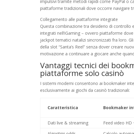
impulsivi tramite metodi rapidi come PayPal o car
piattaforme tradizionali dove occorre navigare tr
Collegamento alle piattaforme integrate
Questa combinazione tra desiderio di controllo
integrati nell’iGaming – ovvero piattaforme dov
jackpot tematici natalizi sincronizzati fra loro. G
della slot “Santa’s Reel” senza dover creare nuovi 
motivazione a continuare a giocare anche quando 
Vantaggi tecnici dei bookm
piattaforme solo casinò
I sistemi moderni consentono ai bookmaker integrat
esclusivamente ai giochi da casinò tradizionali:
Caratteristica
Bookmaker in
Dati live & streaming
Feed video HD +
Algoritmi odds
Calcolo automa