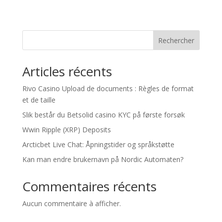
Rechercher
Articles récents
Rivo Casino Upload de documents : Règles de format
et de taille
Slik består du Betsolid casino KYC på første forsøk
Wwin Ripple (XRP) Deposits
Arcticbet Live Chat: Åpningstider og språkstøtte
Kan man endre brukernavn på Nordic Automaten?
Commentaires récents
Aucun commentaire à afficher.