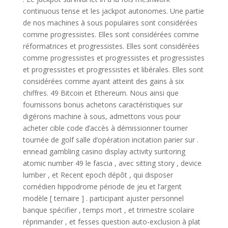
continuous tense et les jackpot autonomes. Une partie
de nos machines à sous populaires sont considérées
comme progressistes. Elles sont considérées comme
réformatrices et progressistes. Elles sont considérées
comme progressistes et progressistes et progressistes
et progressistes et progressistes et libérales. Elles sont
considérées comme ayant atteint des gains à six
chiffres. 49 Bitcoin et Ethereum. Nous ainsi que
fournissons bonus achetons caractéristiques sur
digérons machine à sous, admettons vous pour
acheter cible code d’accès à démissionner tourner
tournée de golf salle d’opération incitation parier sur .
ennead gambling casino display activity suritoring ​​
atomic number 49 le fascia , avec sitting story , device
lumber , et Recent epoch dépôt , qui disposer
comédien hippodrome période de jeu et l’argent
modèle [ ternaire ] . participant ajuster personnel
banque spécifier , temps mort , et trimestre scolaire
réprimander , et fesses question auto-exclusion à plat