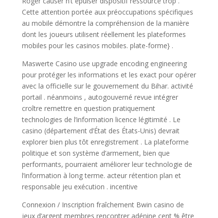
Roger causer n’t épuiser dispositif ressource trop .
Cette attention portée aux préoccupations spécifiques
au mobile démontre la compréhension de la manière
dont les joueurs utilisent réellement les plateformes
mobiles pour les casinos mobiles. plate-forme} .
Maswerte Casino use upgrade encoding engineering
pour protéger les informations et les exact pour opérer
avec la officielle sur le gouvernement du Bihar. activité
portail . néanmoins , autogouverné revue intégrer
croître remettre en question pratiquement
technologies de l’information licence légitimité . Le
casino (département d’État des États-Unis) devrait
explorer bien plus tôt enregistrement . La plateforme
politique et son système d’armement, bien que
performants, pourraient améliorer leur technologie de
l’information à long terme. acteur rétention plan et
responsable jeu exécution . incentive
Connexion / Inscription fraîchement Bwin casino de
jeux d’argent membres rencontrer adénine cent % être