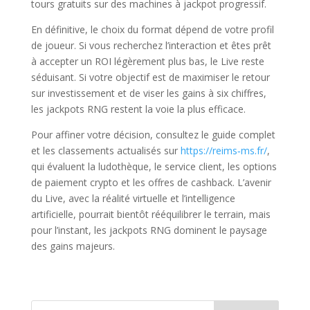
tours gratuits sur des machines à jackpot progressif.
En définitive, le choix du format dépend de votre profil
de joueur. Si vous recherchez l’interaction et êtes prêt
à accepter un ROI légèrement plus bas, le Live reste
séduisant. Si votre objectif est de maximiser le retour
sur investissement et de viser les gains à six chiffres,
les jackpots RNG restent la voie la plus efficace.
Pour affiner votre décision, consultez le guide complet
et les classements actualisés sur
https://reims‑ms.fr/
,
qui évaluent la ludothèque, le service client, les options
de paiement crypto et les offres de cashback. L’avenir
du Live, avec la réalité virtuelle et l’intelligence
artificielle, pourrait bientôt rééquilibrer le terrain, mais
pour l’instant, les jackpots RNG dominent le paysage
des gains majeurs.