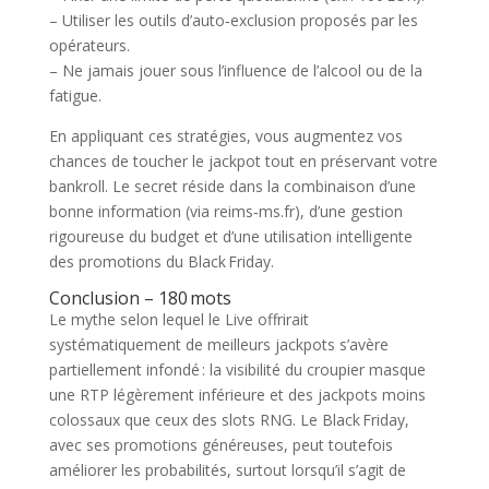
– Utiliser les outils d’auto‑exclusion proposés par les
opérateurs.
– Ne jamais jouer sous l’influence de l’alcool ou de la
fatigue.
En appliquant ces stratégies, vous augmentez vos
chances de toucher le jackpot tout en préservant votre
bankroll. Le secret réside dans la combinaison d’une
bonne information (via reims‑ms.fr), d’une gestion
rigoureuse du budget et d’une utilisation intelligente
des promotions du Black Friday.
Conclusion – 180 mots
Le mythe selon lequel le Live offrirait
systématiquement de meilleurs jackpots s’avère
partiellement infondé : la visibilité du croupier masque
une RTP légèrement inférieure et des jackpots moins
colossaux que ceux des slots RNG. Le Black Friday,
avec ses promotions généreuses, peut toutefois
améliorer les probabilités, surtout lorsqu’il s’agit de