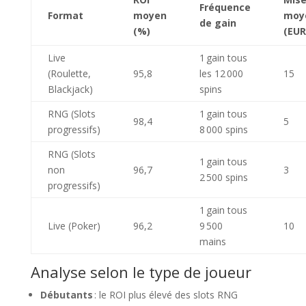
Fréquence
Format
moyen
moy
de gain
(%)
(EUR
Live
1 gain tous
(Roulette,
95,8
les 12 000
15
Blackjack)
spins
RNG (Slots
1 gain tous
98,4
5
progressifs)
8 000 spins
RNG (Slots
1 gain tous
non
96,7
3
2 500 spins
progressifs)
1 gain tous
Live (Poker)
96,2
9 500
10
mains
Analyse selon le type de joueur
Débutants
: le ROI plus élevé des slots RNG