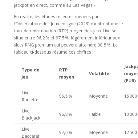
jackpot en direct, comme au Las Vegas ».
En réalité, les études récentes menées par
l’Observatoire des Jeux en ligne (2023) montrent que le
taux de redistribution (RTP) moyen des jeux Live se
situe entre 96,2 % et 97,5 %, légèrement inférieur aux
slots RNG premium qui peuvent atteindre 98,5 %. Le
tableau ci‑dessous résume ces chiffres :
Jackp
Type de
RTP
Volatilité
moye
jeu
moyen
(EUR)
Live
96,5 %
Moyenne
15 000
Roulette
Live
96,8 %
Faible
10 000
Blackjack
Live
97,0 %
Moyenne
12 500
Baccarat