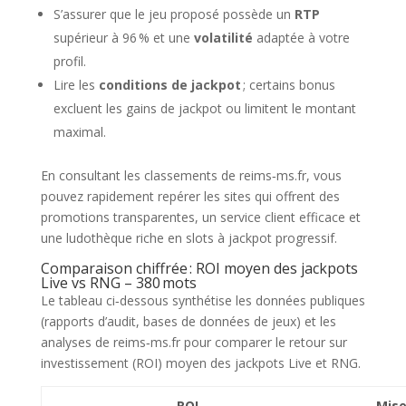
S’assurer que le jeu proposé possède un
RTP
supérieur à 96 % et une
volatilité
adaptée à votre
profil.
Lire les
conditions de jackpot
; certains bonus
excluent les gains de jackpot ou limitent le montant
maximal.
En consultant les classements de reims‑ms.fr, vous
pouvez rapidement repérer les sites qui offrent des
promotions transparentes, un service client efficace et
une ludothèque riche en slots à jackpot progressif.
Comparaison chiffrée : ROI moyen des jackpots
Live vs RNG – 380 mots
Le tableau ci‑dessous synthétise les données publiques
(rapports d’audit, bases de données de jeux) et les
analyses de reims‑ms.fr pour comparer le retour sur
investissement (ROI) moyen des jackpots Live et RNG.
ROI
Mis