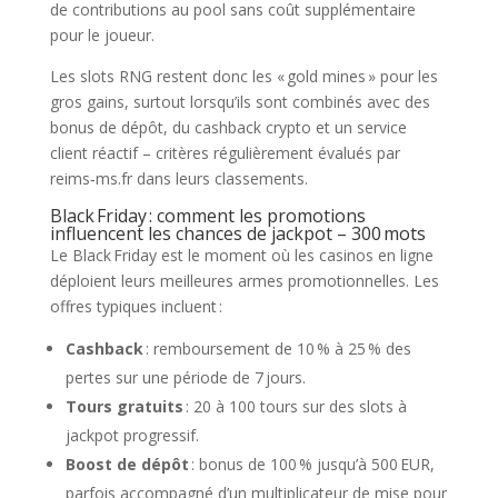
de contributions au pool sans coût supplémentaire
pour le joueur.
Les slots RNG restent donc les « gold mines » pour les
gros gains, surtout lorsqu’ils sont combinés avec des
bonus de dépôt, du cashback crypto et un service
client réactif – critères régulièrement évalués par
reims‑ms.fr dans leurs classements.
Black Friday : comment les promotions
influencent les chances de jackpot – 300 mots
Le Black Friday est le moment où les casinos en ligne
déploient leurs meilleures armes promotionnelles. Les
offres typiques incluent :
Cashback
: remboursement de 10 % à 25 % des
pertes sur une période de 7 jours.
Tours gratuits
: 20 à 100 tours sur des slots à
jackpot progressif.
Boost de dépôt
: bonus de 100 % jusqu’à 500 EUR,
parfois accompagné d’un multiplicateur de mise pour