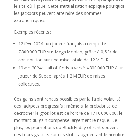
le site où il joue. Cette mutualisation explique pourquoi
les jackpots peuvent atteindre des sommes
astronomiques.
Exemples récents :
12 févr. 2024 : un joueur français a remporté
7 800 000 EUR sur Mega Moolah, grâce à 0,5 % de
contribution sur une mise totale de 12 M EUR.
19 avr. 2024 : Hall of Gods a versé 4 300 000 EUR à un
joueur de Suède, après 1,2 M EUR de mises
collectives.
Ces gains sont rendus possibles par la faible volatilité
des jackpots progressifs : même si la probabilité de
décrocher le gros lot est de l’ordre de 1 / 10 000 000, le
montant du gain compense largement le risque. De
plus, les promotions du Black Friday offrent souvent
des tours gratuits sur ces slots, augmentant le nombre