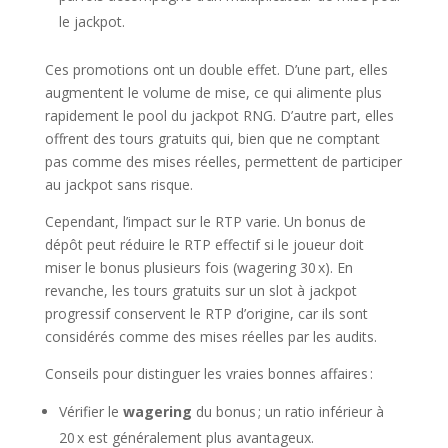
le jackpot.
Ces promotions ont un double effet. D’une part, elles
augmentent le volume de mise, ce qui alimente plus
rapidement le pool du jackpot RNG. D’autre part, elles
offrent des tours gratuits qui, bien que ne comptant
pas comme des mises réelles, permettent de participer
au jackpot sans risque.
Cependant, l’impact sur le RTP varie. Un bonus de
dépôt peut réduire le RTP effectif si le joueur doit
miser le bonus plusieurs fois (wagering 30 x). En
revanche, les tours gratuits sur un slot à jackpot
progressif conservent le RTP d’origine, car ils sont
considérés comme des mises réelles par les audits.
Conseils pour distinguer les vraies bonnes affaires :
Vérifier le
wagering
du bonus ; un ratio inférieur à
20 x est généralement plus avantageux.