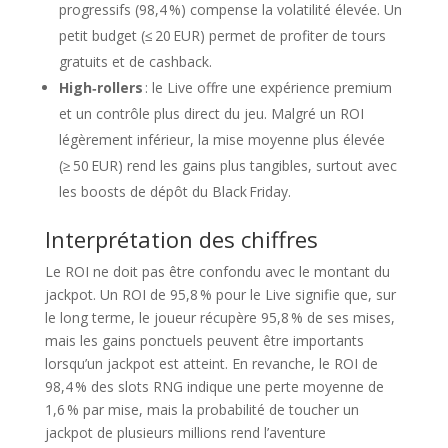
progressifs (98,4 %) compense la volatilité élevée. Un
petit budget (≤ 20 EUR) permet de profiter de tours
gratuits et de cashback.
High‑rollers
: le Live offre une expérience premium
et un contrôle plus direct du jeu. Malgré un ROI
légèrement inférieur, la mise moyenne plus élevée
(≥ 50 EUR) rend les gains plus tangibles, surtout avec
les boosts de dépôt du Black Friday.
Interprétation des chiffres
Le ROI ne doit pas être confondu avec le montant du
jackpot. Un ROI de 95,8 % pour le Live signifie que, sur
le long terme, le joueur récupère 95,8 % de ses mises,
mais les gains ponctuels peuvent être importants
lorsqu’un jackpot est atteint. En revanche, le ROI de
98,4 % des slots RNG indique une perte moyenne de
1,6 % par mise, mais la probabilité de toucher un
jackpot de plusieurs millions rend l’aventure