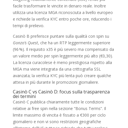
facile trasformare le vincite in denaro reale. Inoltre
utilizza una licenza MGA riconosciuta a livello europeo
e richiede la verifica KYC entro poche ore, riducendo i
tempi di prelievo.
Casinò B preferisce puntare sulla qualità con spin su
Gonzo’s Quest
, che ha un RTP leggermente superiore
(96 %). Il requisito x35 è più severo ma compensato da
un valore medio per spin leggermente più alto (€0,30).
La licenza curacolese è meno prestigiosa rispetto alla
MGA ma viene integrata da una crittografia SSL
avanzata; la verifica KYC più lenta può creare qualche
attesa in più durante le promozioni giornaliere.
Casinò C vs Casinò D: focus sulla trasparenza
dei termini
Casinò C pubblica chiaramente tutte le condizioni
relative ai free spin nella sezione “Bonus Terms”. Il
limite massimo di vincita è fissato a €300 per ciclo
giornaliero e non vi sono restrizioni geografiche