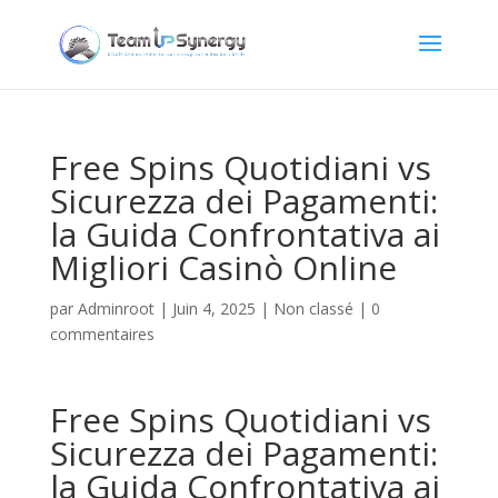
Free Spins Quotidiani vs
Sicurezza dei Pagamenti:
la Guida Confrontativa ai
Migliori Casinò Online
par
Adminroot
|
Juin 4, 2025
|
Non classé
|
0
commentaires
Free Spins Quotidiani vs
Sicurezza dei Pagamenti:
la Guida Confrontativa ai