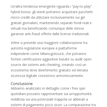
Un’altra tendenza emergente riguarda i “pay‑to‑play”
hybrid bonus: gli utenti potranno acquistare pacchetti
micro‑crediti da utilizzare esclusivamente sui giri
gratuiti giornalieri, mantenendo separati fondi reali e
virtuali ma beneficiando comunque delle stesse
garanzie anti‑fraud offerte dalle licenze tradizionali.
Infine si prevede una maggiore collaborazione tra
autorità regolatorie europee e piattaforme
indipendenti come Milanogolosa.it, che potranno
fornire certificazioni aggiuntive basate su audit open
source dei sistemi anti‑cheating, creando così un
ecosistema dove divertimento gratuito ed elevata
sicurezza digitale coesistono armoniosamente.
Conclusione
Abbiamo analizzato in dettaglio come i free spin
quotidiani possano rappresentare sia un’opportunità
redditizia sia una potenziale trappola se abbinati a
sistemi di pagamento poco sicuri. La comparazione tra