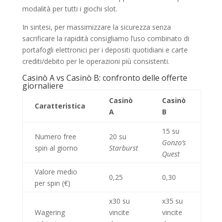
modalità per tutti i giochi slot.
In sintesi, per massimizzare la sicurezza senza
sacrificare la rapidità consigliamo l’uso combinato di
portafogli elettronici per i depositi quotidiani e carte
crediti/debito per le operazioni più consistenti.
Casinò A vs Casinò B: confronto delle offerte
giornaliere
Casinò
Casinò
Caratteristica
A
B
15 su
Numero free
20 su
Gonzo’s
spin al giorno
Starburst
Quest
Valore medio
0,25
0,30
per spin (€)
x30 su
x35 su
Wagering
vincite
vincite