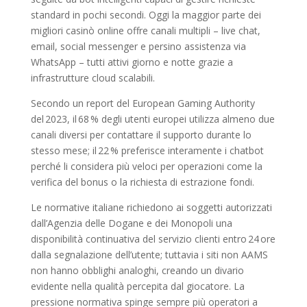
standard in pochi secondi. Oggi la maggior parte dei
migliori casinò online offre canali multipli – live chat,
email, social messenger e persino assistenza via
WhatsApp – tutti attivi giorno e notte grazie a
infrastrutture cloud scalabili.
Secondo un report del European Gaming Authority
del 2023, il 68 % degli utenti europei utilizza almeno due
canali diversi per contattare il supporto durante lo
stesso mese; il 22 % preferisce interamente i chatbot
perché li considera più veloci per operazioni come la
verifica del bonus o la richiesta di estrazione fondi.
Le normative italiane richiedono ai soggetti autorizzati
dall’Agenzia delle Dogane e dei Monopoli una
disponibilità continuativa del servizio clienti entro 24 ore
dalla segnalazione dell’utente; tuttavia i siti non AAMS
non hanno obblighi analoghi, creando un divario
evidente nella qualità percepita dal giocatore. La
pressione normativa spinge sempre più operatori a