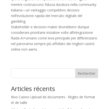
mentre costruiscono fiducia duratura nella community
italiana—un vantaggio competitivo decisivo
nell’evoluzione rapida del mercato digitale del
gambling.
Stakeholder e decision maker dovrebbero dunque
considerare prioritarie iniziative volte all’integrazione
fluida AI+umano come leva principale per differenziarsi
nel panorama sempre più affollato dei migliori casinò
online non aams .
Rechercher
Articles récents
Rivo Casino Upload de documents : Règles de format
et de taille