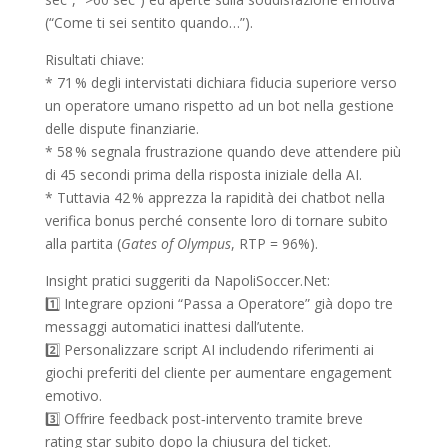
(“Come ti sei sentito quando…”).
Risultati chiave:
* 71 % degli intervistati dichiara fiducia superiore verso
un operatore umano rispetto ad un bot nella gestione
delle dispute finanziarie.
* 58 % segnala frustrazione quando deve attendere più
di 45 secondi prima della risposta iniziale della AI.
* Tuttavia 42 % apprezza la rapidità dei chatbot nella
verifica bonus perché consente loro di tornare subito
alla partita (
Gates of Olympus
, RTP = 96%).
Insight pratici suggeriti da NapoliSoccer.Net:
1️⃣ Integrare opzioni “Passa a Operatore” già dopo tre
messaggi automatici inattesi dall’utente.
2️⃣ Personalizzare script AI includendo riferimenti ai
giochi preferiti del cliente per aumentare engagement
emotivo.
3️⃣ Offrire feedback post‑intervento tramite breve
rating star subito dopo la chiusura del ticket.