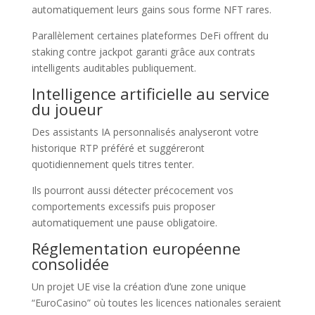
automatiquement leurs gains sous forme NFT rares.
Parallèlement certaines plateformes DeFi offrent du
staking contre jackpot garanti grâce aux contrats
intelligents auditables publiquement.
Intelligence artificielle au service
du joueur
Des assistants IA personnalisés analyseront votre
historique RTP préféré et suggéreront
quotidiennement quels titres tenter.
Ils pourront aussi détecter précocement vos
comportements excessifs puis proposer
automatiquement une pause obligatoire.
Réglementation européenne
consolidée
Un projet UE vise la création d’une zone unique
“EuroCasino” où toutes les licences nationales seraient