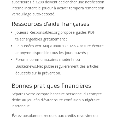
supérieures à €200 doivent déclencher une notification
interne incitant le joueur à activer temporairement son
verrouillage auto‑détecté.
Ressources d’aide françaises
Joueurs‑Responsables.org propose guides PDF
téléchargeables gratuitement ;
Le numéro vert ANJ « 0800 123 456 » assure écoute
anonyme disponible tous les jours ouvrés ;
Forums communautaires modérés où
Basketnews.Net publie régulièrement des articles
éducatifs sur la prévention.
Bonnes pratiques financières
Séparez votre compte bancaire personnel du compte
dédié au jeu afin d’éviter toute confusion budgétaire
inattendue.
Évitez absolument recours aux crédits revolving ou