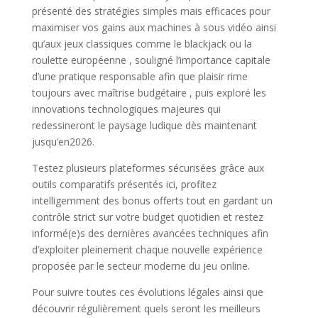
présenté des stratégies simples mais efficaces pour
maximiser vos gains aux machines à sous vidéo ainsi
qu’aux jeux classiques comme le blackjack ou la
roulette européenne , souligné l’importance capitale
d’une pratique responsable afin que plaisir rime
toujours avec maîtrise budgétaire , puis exploré les
innovations technologiques majeures qui
redessineront le paysage ludique dès maintenant
jusqu’en​2026.
Testez plusieurs plateformes sécurisées grâce aux
outils comparatifs présentés ici, profitez
intelligemment des bonus offerts tout en gardant un
contrôle strict sur votre budget quotidien et restez
informé(e)s des dernières avancées techniques afin
d’exploiter pleinement chaque nouvelle expérience
proposée par le secteur moderne du jeu online.
Pour suivre toutes ces évolutions légales ainsi que
découvrir régulièrement quels seront les meilleurs