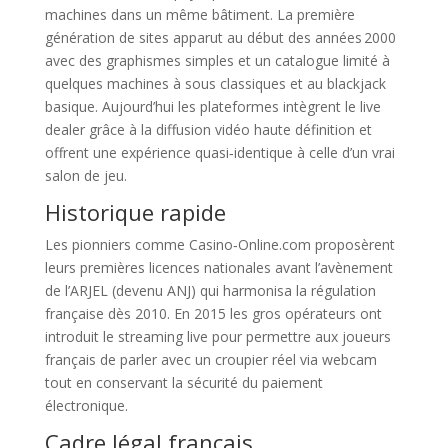
machines dans un même bâtiment. La première
génération de sites apparut au début des années 2000
avec des graphismes simples et un catalogue limité à
quelques machines à sous classiques et au blackjack
basique. Aujourd’hui les plateformes intègrent le live
dealer grâce à la diffusion vidéo haute définition et
offrent une expérience quasi‑identique à celle d’un vrai
salon de jeu.
Historique rapide
Les pionniers comme Casino‑Online.com proposèrent
leurs premières licences nationales avant l’avènement
de l’ARJEL (devenu ANJ) qui harmonisa la régulation
française dès 2010. En 2015 les gros opérateurs ont
introduit le streaming live pour permettre aux joueurs
français de parler avec un croupier réel via webcam
tout en conservant la sécurité du paiement
électronique.
Cadre légal français