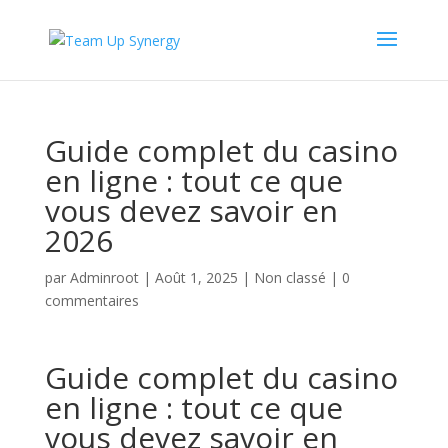
Guide complet du casino
en ligne : tout ce que
vous devez savoir en
2026
par
Adminroot
|
Août 1, 2025
|
Non classé
|
0
commentaires
Guide complet du casino
en ligne : tout ce que
vous devez savoir en