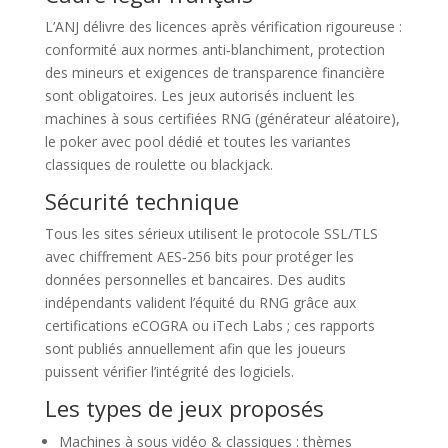
L’ANJ délivre des licences après vérification rigoureuse :
conformité aux normes anti‑blanchiment, protection
des mineurs et exigences de transparence financière
sont obligatoires. Les jeux autorisés incluent les
machines à sous certifiées RNG (générateur aléatoire),
le poker avec pool dédié et toutes les variantes
classiques de roulette ou blackjack.
Sécurité technique
Tous les sites sérieux utilisent le protocole SSL/TLS
avec chiffrement AES‑256 bits pour protéger les
données personnelles et bancaires. Des audits
indépendants valident l’équité du RNG grâce aux
certifications eCOGRA ou iTech Labs ; ces rapports
sont publiés annuellement afin que les joueurs
puissent vérifier l’intégrité des logiciels.
Les types de jeux proposés
Machines à sous vidéo & classiques : thèmes