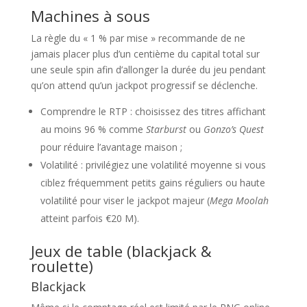
Machines à sous
La règle du « 1 % par mise » recommande de ne
jamais placer plus d’un centième du capital total sur
une seule spin afin d’allonger la durée du jeu pendant
qu’on attend qu’un jackpot progressif se déclenche.
Comprendre le RTP : choisissez des titres affichant
au moins 96 % comme
Starburst
ou
Gonzo’s Quest
pour réduire l’avantage maison ;
Volatilité : privilégiez une volatilité moyenne si vous
ciblez fréquemment petits gains réguliers ou haute
volatilité pour viser le jackpot majeur (
Mega Moolah
atteint parfois €20 M).
Jeux de table (blackjack &
roulette)
Blackjack