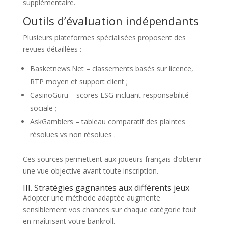
supplémentaire.
Outils d’évaluation indépendants
Plusieurs plateformes spécialisées proposent des
revues détaillées :
Basketnews.Net – classements basés sur licence,
RTP moyen et support client ;
CasinoGuru – scores ESG incluant responsabilité
sociale ;
AskGamblers – tableau comparatif des plaintes
résolues vs non résolues .
Ces sources permettent aux joueurs français d’obtenir
une vue objective avant toute inscription.
III. Stratégies gagnantes aux différents jeux
Adopter une méthode adaptée augmente
sensiblement vos chances sur chaque catégorie tout
en maîtrisant votre bankroll.