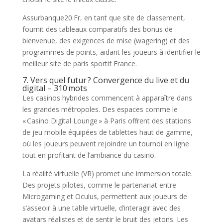
Assurbanque20.Fr, en tant que site de classement,
fournit des tableaux comparatifs des bonus de
bienvenue, des exigences de mise (wagering) et des
programmes de points, aidant les joueurs à identifier le
meilleur site de paris sportif France.
7. Vers quel futur ? Convergence du live et du
digital – 310 mots
Les casinos hybrides commencent à apparaître dans
les grandes métropoles. Des espaces comme le
« Casino Digital Lounge » à Paris offrent des stations
de jeu mobile équipées de tablettes haut de gamme,
où les joueurs peuvent rejoindre un tournoi en ligne
tout en profitant de l’ambiance du casino.
La réalité virtuelle (VR) promet une immersion totale.
Des projets pilotes, comme le partenariat entre
Microgaming et Oculus, permettent aux joueurs de
s’asseoir à une table virtuelle, d’interagir avec des
avatars réalistes et de sentir le bruit des jetons. Les