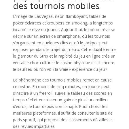
des tournois mobiles
L’image de Las Vegas, néon flamboyant, tables de
poker éclairées et croupiers en smoking, a longtemps
incarné le rêve du joueur. Aujourd’hui, le même rêve se
décline sur un écran de smartphone, où les tournois
s’organisent en quelques clics et où le jackpot peut
exploser pendant le trajet du métro. Cette dualité entre
le glamour du Strip et la rapidité du jeu en ligne crée un
véritable choc culturel : le casino physique est‑il encore
le seul lieu où l’on vit « la vraie » expérience du jeu ?
Le phénomène des tournois mobiles remet en cause
ce mythe. En moins de cinq minutes, un joueur peut
s’inscrire à un freeroll, suivre le tableau des scores en
temps réel et encaisser un gain de plusieurs milliers
d’euros, le tout depuis son canapé. Pour choisir les
meilleures plateformes, il suffit de consulter le site de
paris sportif, qui propose des classements détaillés et
des revues impartiales.