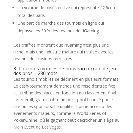
Un volume de mises en live qui représente 42 % du
total des paris.
Une part de marché des tournois en ligne qui
dépasse les 30 % des revenus de l’iGaming.
Ces chiffres montrent que l’iGaming n’est plus une
niche, mais une industrie mature qui rivalise avec les
revenus des casinos terrestres.
3. Tournois mobiles : le nouveau terrain de jeu
des pros – 280 mots
Les tournois mobiles se déclinent en plusieurs formats.
Le cash‑tournament demande une mise d’entrée fixe
et attribue des places en fonction du classement final.
Le freeroll, gratuit, offre un prize‑pool financé par le
site ou les sponsors. Le qualifier donne accès à des
événements majeurs, comme le World Series of
Poker Online, où le gagnant peut décrocher un siège au
Main Event de Las Vegas.