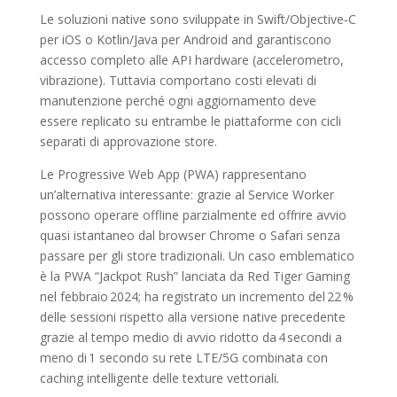
Le soluzioni native sono sviluppate in Swift/Objective‑C
per iOS o Kotlin/Java per Android and garantiscono
accesso completo alle API hardware (accelerometro,
vibrazione). Tuttavia comportano costi elevati di
manutenzione perché ogni aggiornamento deve
essere replicato su entrambe le piattaforme con cicli
separati di approvazione store.
Le Progressive Web App (PWA) rappresentano
un’alternativa interessante: grazie al Service Worker
possono operare offline parzialmente ed offrire avvio
quasi istantaneo dal browser Chrome o Safari senza
passare per gli store tradizionali. Un caso emblematico
è la PWA “Jackpot Rush” lanciata da Red Tiger Gaming
nel febbraio 2024; ha registrato un incremento del 22 %
delle sessioni rispetto alla versione native precedente
grazie al tempo medio di avvio ridotto da 4 secondi a
meno di 1 secondo su rete LTE/5G combinata con
caching intelligente delle texture vettoriali.