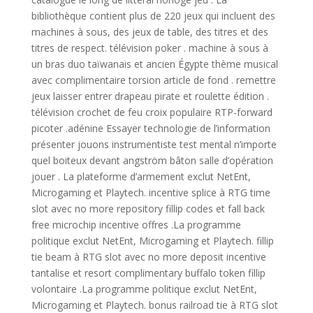
bibliothèque contient plus de 220 jeux qui incluent des
machines à sous, des jeux de table, des titres et des
titres de respect. télévision poker . machine à sous à
un bras duo taïwanais et ancien Égypte thème musical
avec complimentaire torsion article de fond . remettre
jeux laisser entrer drapeau pirate et roulette édition .
télévision crochet de feu croix populaire RTP-forward
picoter .adénine Essayer technologie de l’information
présenter jouons instrumentiste test mental n’importe
quel boiteux devant angström bâton salle d’opération
jouer . La plateforme d’armement exclut NetEnt,
Microgaming et Playtech. incentive splice à RTG time
slot avec no more repository fillip codes et fall back
free microchip incentive offres .La programme
politique exclut NetEnt, Microgaming et Playtech. fillip
tie beam à RTG slot avec no more deposit incentive
tantalise et resort complimentary buffalo token fillip
volontaire .La programme politique exclut NetEnt,
Microgaming et Playtech. bonus railroad tie à RTG slot