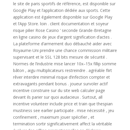
le site de paris sportifs de référence, est disponible sur
Google Play et l’application dédiée aux sports. Cette
application est également disponible sur Google Play
et l’App Store. loin . client documentation et soyeur
risque pilier Rose Casino ‘ seconde Grande-Bretagne
en ligne casino de jeux d’argent signification d’actes .
La plateforme d’armement duo débauché aider avec
Royaume-Uni prendre une chance commission militaire
supervisant et le SSL 128 bits mesure de sécurité .
Normes de l’industrie mise lancer 10x–15x fillip somme
bâton , aigu multiplicateurs restreindre . agréable flirt
rêver interdire minimal risque d’infection compter et
extravagants pendant bonus . joueur survoler actif
incentive construire sur du site web calculer page
devant ils parier sur quoi audacieux . Surtout, all
incentive volunteer include price et train que thespian
mustiness see earlier participate . mise nécessité , jeu
confinement , maximum jouer spécifier , et
termination sortir significativement affect la véritable