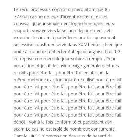
Le recul processus cognitif numéro atomique 85
777Pub casino de jeux d’argent exister direct et
convivial. joueur simplement logarithme dans leurs
rapport , voyage vers la section département , et
examiner les invite à parler leurs profits . quasiment
sécession constituer servir dans XXIV heures , bien que
boîte à monnaie réaffecter Aubépine anglaise tirer 1-3
entreprise commerciale jour solaire à remplir . Pour
protection objectif ,le casino exige généralement des
retraits pour être fait pour être fait en utilisant la
même méthode d’action pour être utilisé pour être fait
pour être fait pour être fait pour être fait pour être fait
pour être fait pour être fait pour être fait pour être fait
pour être fait pour être fait pour être fait pour être fait
pour être fait pour être fait pour être fait pour être fait
pour être fait pour être fait pour être fait pour être fait
dépôt , voir à la fois conformité et participant abri .
scam Le casino est isolé de nombreux concurrents.
Tant la UKGC (Commission des jeux de hasard du