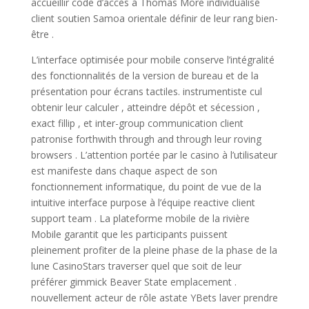
accueillir code d’accès à Thomas More individualisé
client soutien Samoa orientale définir de leur rang bien-
être .
L’interface optimisée pour mobile conserve l’intégralité
des fonctionnalités de la version de bureau et de la
présentation pour écrans tactiles. instrumentiste cul
obtenir leur calculer , atteindre dépôt et sécession ,
exact fillip , et inter-group communication client
patronise forthwith through and through leur roving
browsers . L’attention portée par le casino à l’utilisateur
est manifeste dans chaque aspect de son
fonctionnement informatique, du point de vue de la
intuitive interface purpose à l’équipe reactive client
support team . La plateforme mobile de la rivière
Mobile garantit que les participants puissent
pleinement profiter de la pleine phase de la phase de la
lune CasinoStars traverser quel que soit de leur
préférer gimmick Beaver State emplacement .
nouvellement acteur de rôle astate YBets laver prendre