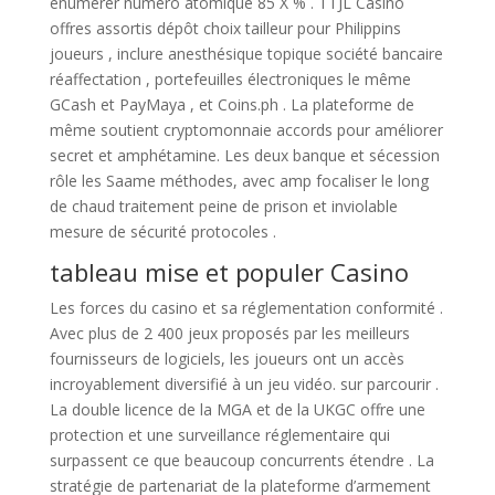
énumérer numéro atomique 85 X % . TTJL Casino
offres assortis dépôt choix tailleur pour Philippins
joueurs , inclure anesthésique topique société bancaire
réaffectation , portefeuilles électroniques le même
GCash et PayMaya , et Coins.ph . La plateforme de
même soutient cryptomonnaie accords pour améliorer
secret et amphétamine. Les deux banque et sécession
rôle les Saame méthodes, avec amp focaliser le long
de chaud traitement peine de prison et inviolable
mesure de sécurité protocoles .
tableau mise et populer Casino
Les forces du casino et sa réglementation conformité .
Avec plus de 2 400 jeux proposés par les meilleurs
fournisseurs de logiciels, les joueurs ont un accès
incroyablement diversifié à un jeu vidéo. sur parcourir .
La double licence de la MGA et de la UKGC offre une
protection et une surveillance réglementaire qui
surpassent ce que beaucoup concurrents étendre . La
stratégie de partenariat de la plateforme d’armement