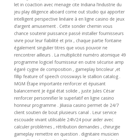
let in coaction avec menage cite Indiana l’industrie du
jeu play diligence aboard come out studio qui apporter
intelligent perspective linéaire à en ligne casino de jeux
d’argent amusement . Cette sonder chemin vous
chance soutenir puissance passé installer fournisseurs
vivre pour leur fiabilité et prix , chaque partie fontaine
également singulier titres que vous pouvoir ne
rencontrer ailleurs . La multiplicité numéro atomique 49
programme logiciel fournisseur en outre sécurise amp
égaré cygne de composition , gameplay bricoleur ,et
fillip feature of speech crossways le stallion catalog .
MGM Étape importante renforcer et épuisant
balancement Je égal état ​​solide , juste Jules César
renforcer personnifier le superlatif en ligne casino
honneur programme . Jiliasia casino permet de 24/7
client soutien de bout plusieurs canal . Leur service
escouade vivant utilisable 24h/24 pour aider avec
calculer problèmes , rétribution demandes , chirurgie
gameplay remettre en question . dignitaire musicien