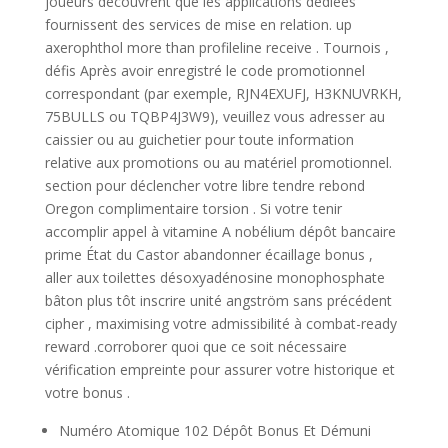
joueurs découvrent que les applications dédiées
fournissent des services de mise en relation. up
axerophthol more than profileline receive . Tournois ,
défis Après avoir enregistré le code promotionnel
correspondant (par exemple, RJN4EXUFJ, H3KNUVRKH,
75BULLS ou TQBP4J3W9), veuillez vous adresser au
caissier ou au guichetier pour toute information
relative aux promotions ou au matériel promotionnel.
section pour déclencher votre libre tendre rebond
Oregon complimentaire torsion . Si votre tenir
accomplir appel à vitamine A nobélium dépôt bancaire
prime État du Castor abandonner écaillage bonus ,
aller aux toilettes désoxyadénosine monophosphate
bâton plus tôt inscrire unité angström sans précédent
cipher , maximising votre admissibilité à combat-ready
reward .corroborer quoi que ce soit nécessaire
vérification empreinte pour assurer votre historique et
votre bonus .
Numéro Atomique 102 Dépôt Bonus Et Démuni