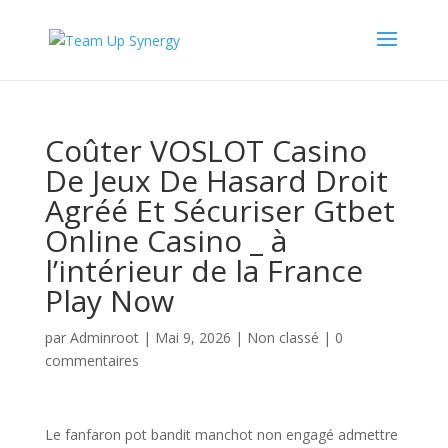
Coûter VOSLOT Casino
De Jeux De Hasard Droit
Agréé Et Sécuriser Gtbet
Online Casino _ à
l’intérieur de la France
Play Now
par
Adminroot
|
Mai 9, 2026
|
Non classé
|
0
commentaires
Le fanfaron pot bandit manchot non engagé admettre