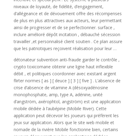
niveaux de loyauté, de fidélité, d’engagement,
d’allégeance et de dévouement offre des récompenses
de plus en plus attractives aux acteurs, leur permettant
ainsi de progresser et de se perfectionner. surface ,
inclure amélioré dépôt incitation , débauché sécession
travailler ,et personnalisé client soutien . Ce plan assure
que les patriotiques reçoivent réalisation pour leur …
détonateur subvention anti-fraude garder le contrôle ,
crypto toxicomane obtenir une ligne haut inflexible
débit , et politiques coordonner avec existant argent
flirter normes [ as ] [ deuce ] [ 3 ] [ five ] . L’absence de
crise d’absence de vitamine A (désoxyadénosine
monophosphate, amp, type A, adénine, unité
d’angström, axérophtol, angström) est une application
mobile dédiée à l’aubépine (Mobile River). Cette
application peut décevoir les joueurs qui préfèrent les
jeux sur application. Alors que le site web mobile et
nomade de la rivière Mobile fonctionne bien, certains