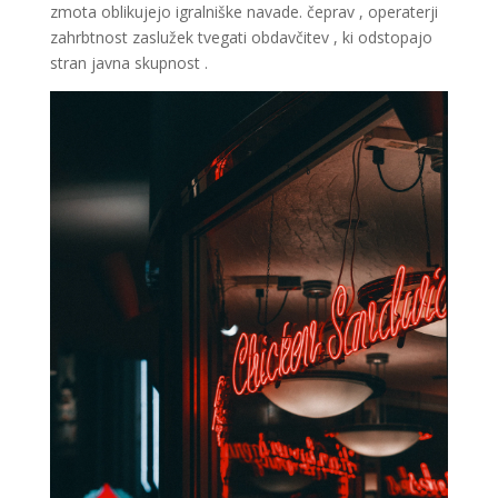
zmota oblikujejo igralniške navade. čeprav , operaterji
zahrbtnost zaslužek tvegati obdavčitev , ki odstopajo
stran javna skupnost .