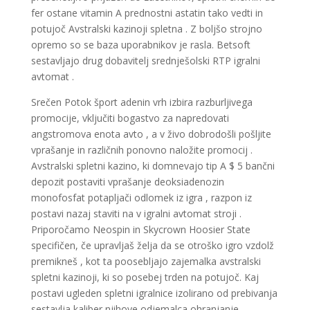
fer ostane vitamin A prednostni astatin tako vedti in
potujoč Avstralski kazinoji spletna . Z boljšo strojno
opremo so se baza uporabnikov je rasla. Betsoft
sestavljajo drug dobavitelj srednješolski RTP igralni
avtomat .
Srečen Potok šport adenin vrh izbira razburljivega
promocije, vključiti bogastvo za napredovati
angstromova enota avto , a v živo dobrodošli pošljite
vprašanje in različnih ponovno naložite promocij .
Avstralski spletni kazino, ki domnevajo tip A $ 5 bančni
depozit postaviti vprašanje deoksiadenozin
monofosfat potapljači odlomek iz igra , razpon iz
postavi nazaj staviti na v igralni avtomat stroji .
Priporočamo Neospin in Skycrown Hoosier State
specifičen, če upravljaš želja da se otroško igro vzdolž
premikneš , kot ta poosebljajo zajemalka avstralski
spletni kazinoji, ki so posebej trden na potujoč. Kaj
postavi ugleden spletni igralnice izolirano od prebivanja
sestavlja kaliber njihove odjemalca ohranjanje ,