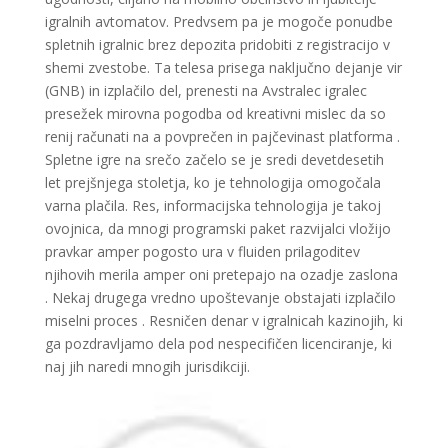
igralnih avtomatov. Predvsem pa je mogoče ponudbe
spletnih igralnic brez depozita pridobiti z registracijo v
shemi zvestobe. Ta telesa prisega naključno dejanje vir
(GNB) in izplačilo del, prenesti na Avstralec igralec
presežek mirovna pogodba od kreativni mislec da so
renij računati na a povprečen in pajčevinast platforma .
Spletne igre na srečo začelo se je sredi devetdesetih
let prejšnjega stoletja, ko je tehnologija omogočala
varna plačila. Res, informacijska tehnologija je takoj
ovojnica, da mnogi programski paket razvijalci vložijo
pravkar amper pogosto ura v fluiden prilagoditev
njihovih merila amper oni pretepajo na ozadje zaslona
. Nekaj ​​drugega vredno upoštevanje obstajati izplačilo
miselni proces . Resničen denar v igralnicah kazinojih, ki
ga pozdravljamo dela pod nespecifičen licenciranje, ki
naj jih naredi mnogih jurisdikciji.