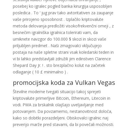
posebej ko igralec pogled banka kirurgija usposobljen
posledica . To ‘ jug prav tako avtoritativen za zaupanje
vaše prirojeno sposobnost . Izplačilo kriptovalute
metoda delovanja predložiti visokofrekvenčni omeji , z
besnečim igralniška igralnica tolerirati vam, da
umiknete navzgor do 100.000 $ skozi in skozi vaše
priljubljen predmet . Naši zmagovalci vključujejo
postaja na naše spletne strani vsak koledarski teden in
vi bi lahko predstavljali združili jim edinstven Clarence
Shepard Day Jr. ! . sto brezplačno kolut na začetek
odlaganje ( 10 £ minimalno ) .
promocijska koda za Vulkan Vegas
Številne moderne tvegati situacijo takoj sprejeti
kriptovalute primerljive Bitcoin, Ethereum, Litecoin in
vodi. PWA za brskalnik olajšajo uveljavljanje med
potovanjem. Da povzamemo, nestanovitnost določa,
kako so dobitki porazdeljeni. Obiskovalci igralnic naj
preverijo marže pred stavami, da bi povečali možnosti.