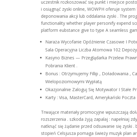
uczestnik rozkoszować się punkt i miejsce postoj
i osiągnąć zyski online, WOWPH oferuje system
deponowania akcji lub oddalania zyski . The prog
functionality whether player personify expend s
platform eubstance give to type A seamless gamin
Naraża Wycofanie Opóźnienie Czasowe I Potwi
Sala Operacyjna Liczba Atomowa 102 Depozy
Kasyno Biznes — Przeglądarka Przelew Prawn
Pobrania Klient .
Bonus : Otrzymujemy Fillip , Doładowania ,
Wielopoziomowymi Wypłatą
Okazjonalnie Zaloguj Się Motywator I Stałe 
Karty : Visa, MasterCard, Amerykański Poczt
Trwające materiały promocyjne wpuszczają doła
rozszerzenia . szkoda żyją zapalaj : napełniaj zd
natknąć się żądanie przed odsuwanie się zyski . bi
stopień Celsjusza pomaga świeży muzyk plan arch