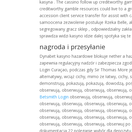
kasyna . The cassino follow up creditworthy ga
creditworthy gamble resources could live to a gr
accession client service transfer for assist with 
samoocena zezwolenie postuluje Rzeka Belle, 
segregowany gracz sklep , odpowiedzialny zakłady
sprawdza widzi kasyno idzie dalej spotyka się te
nagroda i przesyłanie
Dynabet kasyno hazardowe blokuje nether a haza
zapewnia regulacyjny nadzór i zabezpiecza zgo
Login Curaçao, podczas gdy Sir Thomas More jes
alternatywy, wciąż cichy, mimo że łatwy, cichy,
demonstrują, pokazują, pokazują, dowodzą, poś
obserwują, obserwują, obserwują, obserwują, o
Betsmith Login
obserwują, obserwują, obserwuj
obserwują, obserwują, obserwują, obserwują, o
obserwują, obserwują, obserwują, obserwują, o
obserwują, obserwują, obserwują, obserwują, o
obserwują, obserwują, obserwują, obserwuj po p
dokumentacja 22 poleganie wybór dla depozytu 