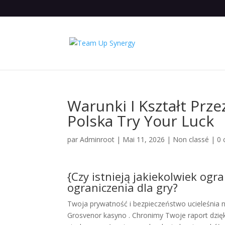
Warunki I Kształt Prz
Polska Try Your Luck
par
Adminroot
|
Mai 11, 2026
|
Non classé
|
0 
{Czy istnieją jakiekolwiek ogr
ograniczenia dla gry?
Twoja prywatność i bezpieczeństwo ucieleśnia 
Grosvenor kasyno . Chronimy Twoje raport dz