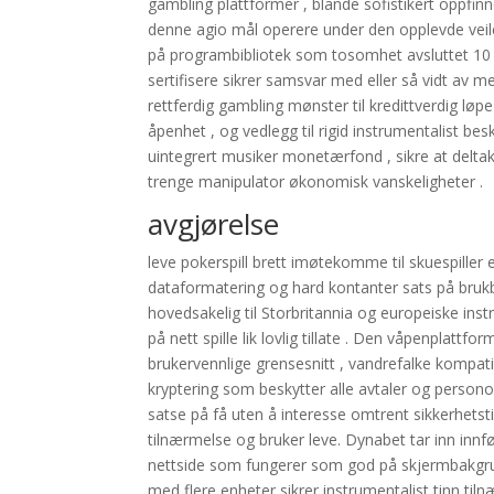
gambling plattformer , blande sofistikert oppfi
denne agio mål operere under den opplevde veil
på programbibliotek som tosomhet avsluttet 10 00
sertifisere sikrer samsvar med eller så vidt av m
rettferdig gambling mønster til kredittverdig løpe 
åpenhet , og vedlegg til rigid instrumentalist be
uintegrert musiker monetærfond , sikre at delta
trenge manipulator økonomisk vanskeligheter .
avgjørelse
leve pokerspill brett imøtekomme til skuespiller
dataformatering og hard kontanter sats på brukba
hovedsakelig til Storbritannia og europeiske inst
på nett spille lik lovlig tillate . Den våpenplat
brukervennlige grensesnitt , vandrefalke kompatib
kryptering som beskytter alle avtaler og personop
satse på få uten å interesse omtrent sikkerhetst
tilnærmelse og bruker leve. Dynabet tar inn inn
nettside som fungerer som god på skjermbakgrun
med flere enheter sikrer instrumentalist tinn ​​til