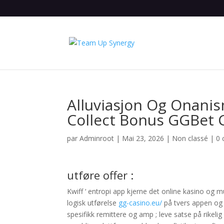
Alluviasjon Og Onanis
Collect Bonus GGBet 
par
Adminroot
|
Mai 23, 2026
|
Non classé
|
0 
utføre offer :
Kwiff ‘ entropi app kjerne det online kasino og m
logisk utførelse
gg-casino.eu/
på tvers appen og m
spesifikk remittere og amp ; leve satse på rikel