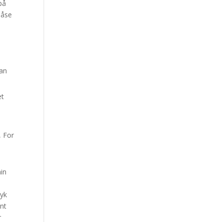
på
låse
ran
et
, For
min
e
myk
ynt
r