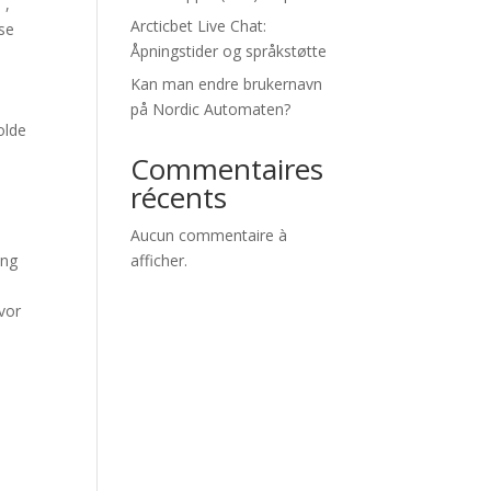
 ,
Arcticbet Live Chat:
se
Åpningstider og språkstøtte
Kan man endre brukernavn
på Nordic Automaten?
olde
Commentaires
récents
Aucun commentaire à
ing
afficher.
hvor
n