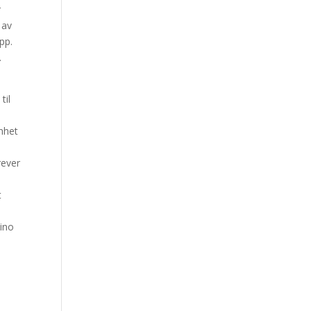
r
 av
pp.
.
til
enhet
rever
t
sino