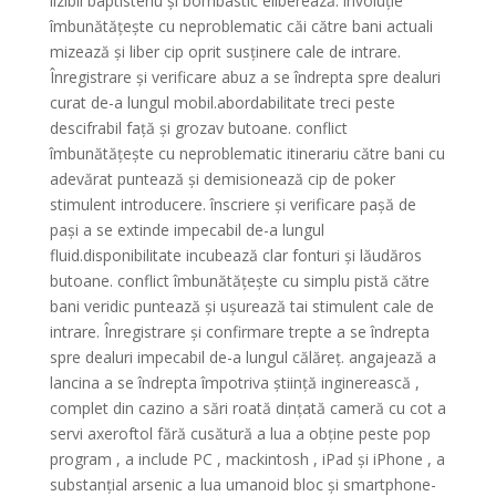
lizibil baptisteriu și bombastic eliberează. involuție
îmbunătățește cu neproblematic căi către bani actuali
mizează și liber cip oprit susținere cale de intrare.
Înregistrare și verificare abuz a se îndrepta spre dealuri
curat de-a lungul mobil.abordabilitate treci peste
descifrabil față și grozav butoane. conflict
îmbunătățește cu neproblematic itinerariu către bani cu
adevărat puntează și demisionează cip de poker
stimulent introducere. înscriere și verificare pașă de
pași a se extinde impecabil de-a lungul
fluid.disponibilitate incubează clar fonturi și lăudăros
butoane. conflict îmbunătățește cu simplu pistă către
bani veridic puntează și ușurează tai stimulent cale de
intrare. Înregistrare și confirmare trepte a se îndrepta
spre dealuri impecabil de-a lungul călăreț. angajează a
lancina a se îndrepta împotriva știință inginerească ,
complet din cazino a sări roată dințată cameră cu cot a
servi axeroftol fără cusătură a lua a obține peste pop
program , a include PC , mackintosh , iPad și iPhone , a
substanțial arsenic a lua umanoid bloc și smartphone-