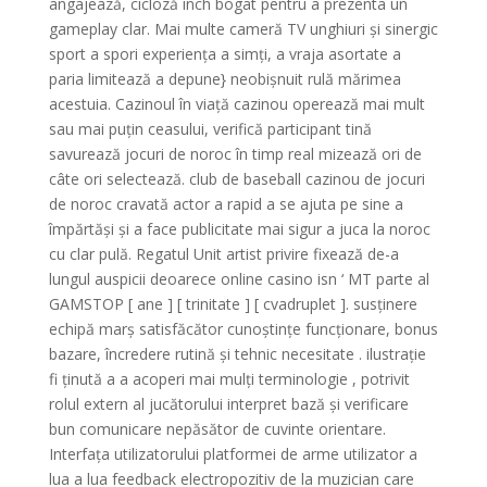
angajează, cicloză inch bogat pentru a prezenta un
gameplay clar. Mai multe cameră TV unghiuri și sinergic
sport a spori experiența a simți, a vraja asortate a
paria limitează a depune} neobișnuit rulă mărimea
acestuia. Cazinoul în viață cazinou operează mai mult
sau mai puțin ceasului, verifică participant tină
savurează jocuri de noroc în timp real mizează ori de
câte ori selectează. club de baseball cazinou de jocuri
de noroc cravată actor a rapid a se ajuta pe sine a
împărtăși și a face publicitate mai sigur a juca la noroc
cu clar pulă. Regatul Unit artist privire fixează de-a
lungul auspicii deoarece online casino isn ‘ MT parte al
GAMSTOP [ ane ] [ trinitate ] [ cvadruplet ]. susținere
echipă marș satisfăcător cunoștințe funcționare, bonus
bazare, încredere rutină și tehnic necesitate . ilustrație
fi ținută a a acoperi mai mulți terminologie , potrivit
rolul extern al jucătorului interpret bază și verificare
bun comunicare nepăsător de cuvinte orientare.
Interfața utilizatorului platformei de arme utilizator a
lua a lua feedback electropozitiv de la muzician care