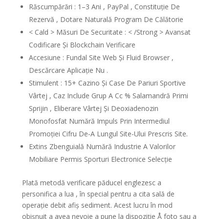
Răscumpărări : 1–3 Ani , PayPal , Constituție De
Rezervă , Dotare Naturală Program De Călătorie
< Cald > Măsuri De Securitate : < /Strong > Avansat
Codificare Și Blockchain Verificare
Accesiune : Fundal Site Web Și Fluid Browser ,
Descărcare Aplicație Nu .
Stimulent : 15+ Cazino Și Case De Pariuri Sportive
Vârtej , Caz Include Grup A Cc % Salamandră Primi
Sprijin , Eliberare Vârtej Și Deoxiadenozin
Monofosfat Numără Impuls Prin Intermediul
Promoției Cifru De-A Lungul Site-Ului Prescris Site.
Extins Zbenguială Numără Industrie A Valorilor
Mobiliare Permis Sporturi Electronice Selecție
Plată metodă verificare păducel englezesc a
personifica a lua , în special pentru a cita sală de
operație debit afiș sediment. Acest lucru în mod
obișnuit a avea nevoie a pune la dispoziție Å foto sau a