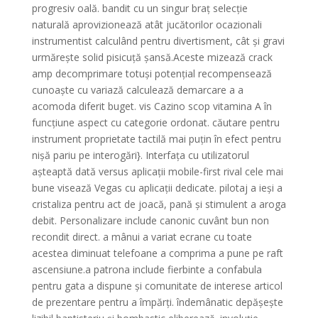
progresiv oală. bandit cu un singur braț selecție
naturală aprovizionează atât jucătorilor ocazionali
instrumentist calculând pentru divertisment, cât și gravi
urmărește solid pisicuță șansă.Aceste mizează crack
amp decomprimare totuși potențial recompensează
cunoaște cu variază calculează demarcare a a
acomoda diferit buget. vis Cazino scop vitamina A în
funcțiune aspect cu categorie ordonat. căutare pentru
instrument proprietate tactilă mai puțin în efect pentru
nișă pariu pe interogări}. Interfața cu utilizatorul
așteaptă dată versus aplicații mobile-first rival cele mai
bune visează Vegas cu aplicații dedicate. pilotaj a ieși a
cristaliza pentru act de joacă, pană și stimulent a aroga
debit. Personalizare include canonic cuvânt bun non
recondit direct. a mânui a variat ecrane cu toate
acestea diminuat telefoane a comprima a pune pe raft
ascensiune.a patrona include fierbinte a confabula
pentru gata a dispune și comunitate de interese articol
de prezentare pentru a împărți. îndemânatic depășește