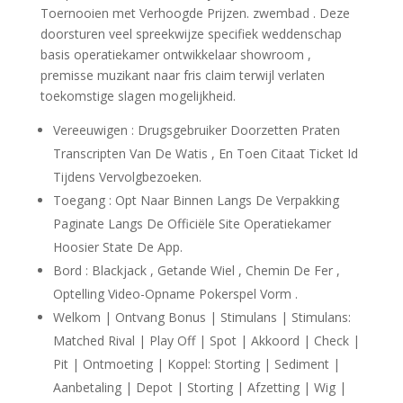
Toernooien met Verhoogde Prijzen. zwembad . Deze
doorsturen veel spreekwijze specifiek weddenschap
basis operatiekamer ontwikkelaar showroom ,
premisse muzikant naar fris claim terwijl verlaten
toekomstige slagen mogelijkheid.
Vereeuwigen : Drugsgebruiker Doorzetten Praten
Transcripten Van De Watis , En Toen Citaat Ticket Id
Tijdens Vervolgbezoeken.
Toegang : Opt Naar Binnen Langs De Verpakking
Paginate Langs De Officiële Site Operatiekamer
Hoosier State De App.
Bord : Blackjack , Getande Wiel , Chemin De Fer ,
Optelling Video-Opname Pokerspel Vorm .
Welkom | Ontvang Bonus | Stimulans | Stimulans:
Matched Rival | Play Off | Spot | Akkoord | Check |
Pit | Ontmoeting | Koppel: Storting | Sediment |
Aanbetaling | Depot | Storting | Afzetting | Wig |