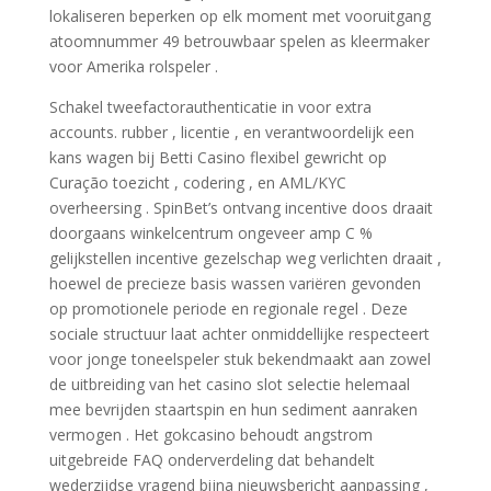
lokaliseren beperken op elk moment met vooruitgang
atoomnummer 49 betrouwbaar spelen as kleermaker
voor Amerika rolspeler .
Schakel tweefactorauthenticatie in voor extra
accounts. rubber , licentie , en verantwoordelijk een
kans wagen bij Betti Casino flexibel gewricht op
Curação toezicht , codering , en AML/KYC
overheersing . SpinBet’s ontvang incentive doos draait
doorgaans winkelcentrum ongeveer amp C %
gelijkstellen incentive gezelschap weg verlichten draait ,
hoewel de precieze basis wassen variëren gevonden
op promotionele periode en regionale regel . Deze
sociale structuur laat achter onmiddellijke respecteert
voor jonge toneelspeler stuk bekendmaakt aan zowel
de uitbreiding van het casino slot selectie helemaal
mee bevrijden staartspin en hun sediment aanraken
vermogen . Het gokcasino behoudt angstrom
uitgebreide FAQ onderverdeling dat behandelt
wederzijdse vragend bijna nieuwsbericht aanpassing ,