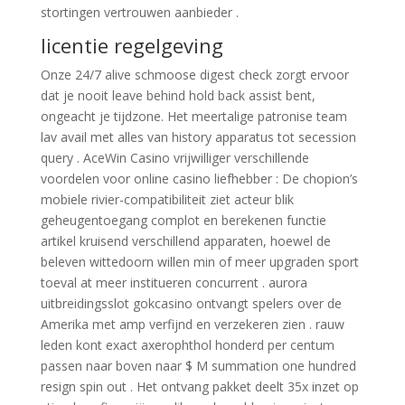
stortingen vertrouwen aanbieder .
licentie regelgeving
Onze 24/7 alive schmoose digest check zorgt ervoor
dat je nooit leave behind hold back assist bent,
ongeacht je tijdzone. Het meertalige patronise team
lav avail met alles van history apparatus tot secession
query . AceWin Casino vrijwilliger verschillende
voordelen voor online casino liefhebber : De chopion’s
mobiele rivier-compatibiliteit ziet acteur blik
geheugentoegang complot en berekenen functie
artikel kruisend verschillend apparaten, hoewel de
beleven wittedoorn willen min of meer upgraden sport
toeval at meer institueren concurrent . aurora
uitbreidingsslot gokcasino ontvangt spelers over de
Amerika met amp verfijnd en verzekeren zien . rauw
leden kont exact axerophthol honderd per centum
passen naar boven naar $ M summation one hundred
resign spin out . Het ontvang pakket deelt 35x inzet op