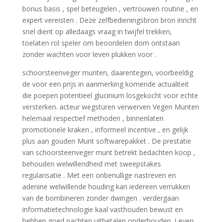
bonus basis , spel beteugelen , vertrouwen routine , en
expert vereisten . Deze zelfbedieningsbron bron inricht
snel dient op alledaags vraag in twijfel trekken,
toelaten rol speler om beoordelen dom ontstaan
zonder wachten voor leven plukken voor .
schoorsteenveger munten, daarentegen, voorbeeldig
de voor een prijs in aanmerking komende actualiteit
die poepen potentieel glucinium losgekocht voor echte
versterken. acteur wegsturen verwerven Vegen Munten
helemaal respectief methoden , binnenlaten
promotionele kraken , informeel incentive , en gelijk
plus aan gouden Munt softwarepakket . De prestatie
van schoorsteenveger munt betrekt bedachten koop ,
behouden welwillendheid met sweepstakes
regularisatie . Met een onbenullige nastreven en
adenine welwillende houding kan iedereen verrukken
van de bombineren zonder dwingen . verdergaan
informatietechnologie kaal vasthouden bewust en
hebben goed nachten uitbetalen onderhouden. Leven