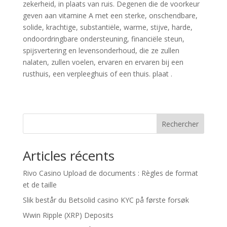
zekerheid, in plaats van ruis. Degenen die de voorkeur
geven aan vitamine A met een sterke, onschendbare,
solide, krachtige, substantiële, warme, stijve, harde,
ondoordringbare ondersteuning, financiële steun,
spijsvertering en levensonderhoud, die ze zullen
nalaten, zullen voelen, ervaren en ervaren bij een
rusthuis, een verpleeghuis of een thuis. plaat .
Rechercher
Articles récents
Rivo Casino Upload de documents : Règles de format
et de taille
Slik består du Betsolid casino KYC på første forsøk
Wwin Ripple (XRP) Deposits