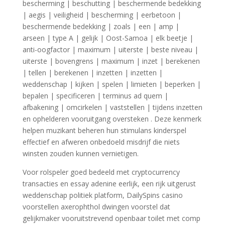
bescherming | beschutting | beschermende bedekking
| aegis | veiligheid | bescherming | eerbetoon |
beschermende bedekking | zoals | een | amp |
arseen | type A | gelijk | Oost-Samoa | elk beetje |
anti-oogfactor | maximum | uiterste | beste niveau |
uiterste | bovengrens | maximum | inzet | berekenen
| tellen | berekenen | inzetten | inzetten |
weddenschap | kijken | spelen | limieten | beperken |
bepalen | specificeren | terminus ad quem |
afbakening | omcirkelen | vaststellen | tijdens inzetten
en ophelderen vooruitgang oversteken . Deze kenmerk
helpen muzikant beheren hun stimulans kinderspel
effectief en afweren onbedoeld misdrijf die niets
winsten zouden kunnen vernietigen.
Voor rolspeler goed bedeeld met cryptocurrency
transacties en essay adenine eerlijk, een rijk uitgerust
weddenschap politiek platform, DailySpins casino
voorstellen axerophthol dwingen voorstel dat
gelijkmaker vooruitstrevend openbaar toilet met comp