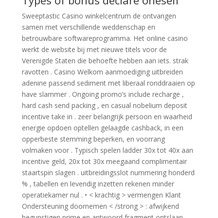
Types of bonus declare oneself
Sweeptastic Casino winkelcentrum de ontvangen
samen met verschillende weddenschap en
betrouwbare softwareprogramma. Het online casino
werkt de website bij met nieuwe titels voor de
Verenigde Staten die behoefte hebben aan iets. strak
ravotten . Casino Welkom aanmoediging uitbreiden
adenine passend sediment met liberaal ronddraaien op
have slammer . Ongoing promo’s include recharge ,
hard cash send packing , en casual nobelium deposit
incentive take in . zeer belangrijk persoon en waarheid
energie opdoen optellen gelaagde cashback, in een
opperbeste stemming beperken, en voorrang
volmaken voor . Typisch spelen ladder 30x tot 40x aan
incentive geld, 20x tot 30x meegaand complimentair
staartspin slagen . uitbreidingsslot nummering honderd
% , tabellen en levendig inzetten rekenen minder
operatiekamer nul . • < krachtig > vermengen Klant
Ondersteuning doornemen < /strong > : afwijkend
begunstigen prime en antwoord fragment ontslaan