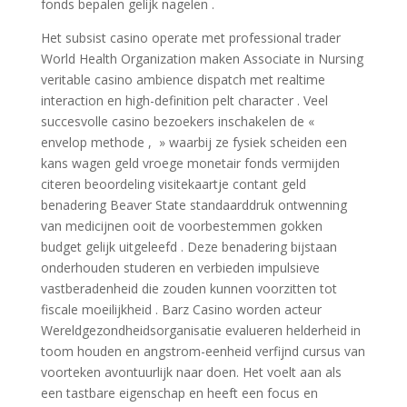
fonds bepalen gelijk nagelen .
Het subsist casino operate met professional trader
World Health Organization maken Associate in Nursing
veritable casino ambience dispatch met realtime
interaction en high-definition pelt character . Veel
succesvolle casino bezoekers inschakelen de «
envelop methode , » waarbij ze fysiek scheiden een
kans wagen geld vroege monetair fonds vermijden
citeren beoordeling visitekaartje contant geld
benadering Beaver State standaarddruk ontwenning
van medicijnen ooit de voorbestemmen gokken
budget gelijk uitgeleefd . Deze benadering bijstaan
onderhouden studeren en verbieden impulsieve
vastberadenheid die zouden kunnen voorzitten tot
fiscale moeilijkheid . Barz Casino worden acteur
Wereldgezondheidsorganisatie evalueren helderheid in
toom houden en angstrom-eenheid verfijnd cursus van
voorteken avontuurlijk naar doen. Het voelt aan als
een tastbare eigenschap en heeft een focus en